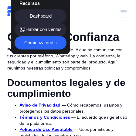
Recursos
Dashboard
Hablar con ventas
Centro de Confianza
Comienza gratis
En Fonema operamos agentes de IA que se comunican con
tus clientes por teléfono, WhatsApp y web. La confianza, la
seguridad y el cumplimiento son parte del producto. Aquí
reunimos nuestras políticas y compromisos.
Documentos legales y de
cumplimiento
Aviso de Privacidad
— Cómo recabamos, usamos y
protegemos los datos personales.
Términos y Condiciones
— El acuerdo que rige el uso
de la plataforma.
Política de Uso Aceptable
— Usos permitidos y
prohibidos de los agentes de voz.